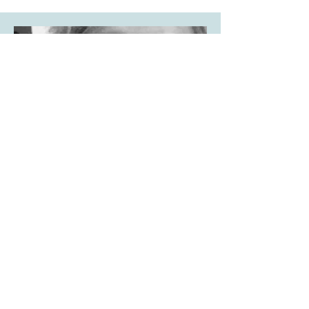
Fysioterapeut
Sara Maria Allen
Fysioterapeut Allen jobber ved nevrologisk
avdeling
ved Oslo Universitetssykehus og som
fysioterapeut med spesialisering innen TENS
behandling på Oslo Smerteklinikk.
TENS står for Transkutan Elektrisk
Nervestimulering og denne behandlingen har